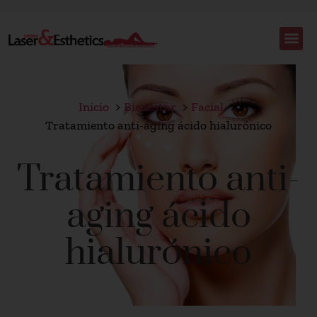
Inicio
Bienestar
Facial
Tratamiento anti-aging ácido hialurónico
Tratamiento anti-
aging ácido
hialurónico