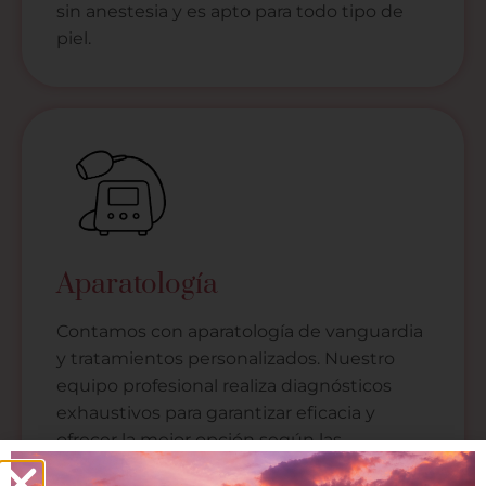
sin anestesia y es apto para todo tipo de
piel.
Aparatología
Contamos con aparatología de vanguardia
y tratamientos personalizados. Nuestro
equipo profesional realiza diagnósticos
exhaustivos para garantizar eficacia y
ofrecer la mejor opción según las
necesidades de cada cliente.