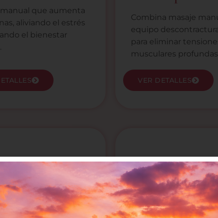
a manual que aumenta
Combina masaje manu
nas, aliviando el estrés
equipo descontractur
ando el bienestar
para eliminar tensione
.
musculares profundas
DETALLES
VER DETALLES