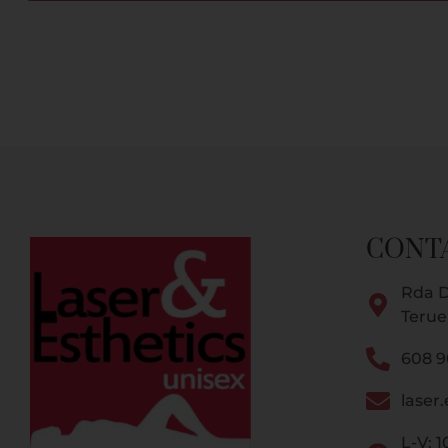
CONT
Rda D
Terue
608 9
laser
L-V: 1