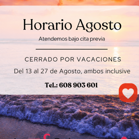
e circulatorio
Masaje con vel
nas cansadas
aromáticas y c
de bambú
el flujo sanguíneo,
ndo toxinas y
Experiencia sensorial
do el drenaje de
combina calor y aroma
relajar y estimular.
DETALLES
VER DETALLES