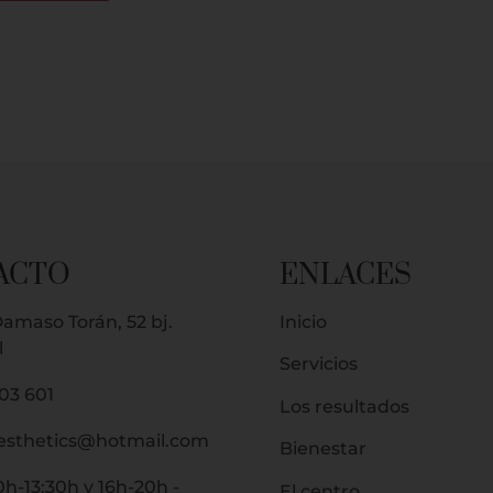
ACTO
ENLACES
amaso Torán, 52 bj.
Inicio
l
Servicios
03 601
Los resultados
.esthetics@hotmail.com
Bienestar
0h-13:30h y 16h-20h -
El centro