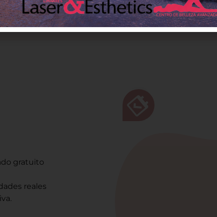
ado gratuito
dades reales
iva.