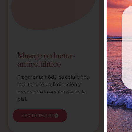
Masaj
Masaje reductor-
pier
anticelulítico
Activa 
Fragmenta nódulos celulíticos,
elimina
facilitando su eliminación y
mejoran
mejorando la apariencia de la
fluidos.
piel.
VER DETALLES
VER 