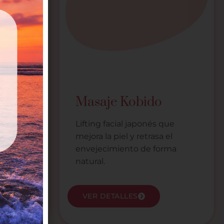
as
Masaje Kobido
añas
Lifting facial japonés que
mejora la piel y retrasa el
 que
envejecimiento de forma
s para
natural.
VER DETALLES