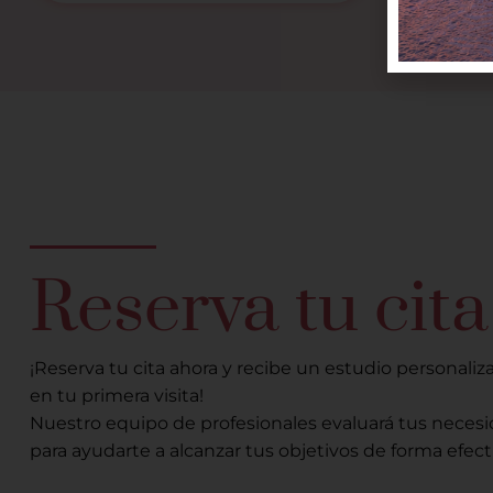
Reserva tu cita
¡Reserva tu cita ahora y recibe un estudio personaliz
en tu primera visita!
Nuestro equipo de profesionales evaluará tus necesi
para ayudarte a alcanzar tus objetivos de forma efect