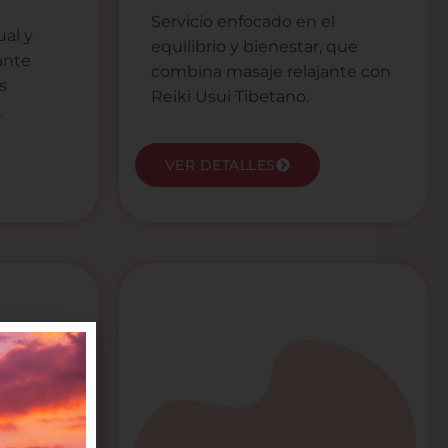
Servicio enfocado en el
al y
equilibrio y bienestar, que
ante
combina masaje relajante con
s
Reiki Usui Tibetano.
.
VER DETALLES