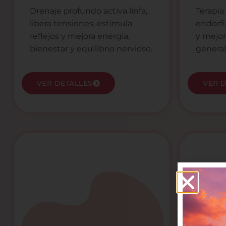
Drenaje profundo activa linfa,
Terapi
libera tensiones, estimula
endorfi
reflejos y mejora energía,
y mejor
bienestar y equilibrio nervioso.
general
VER DETALLES
VER 