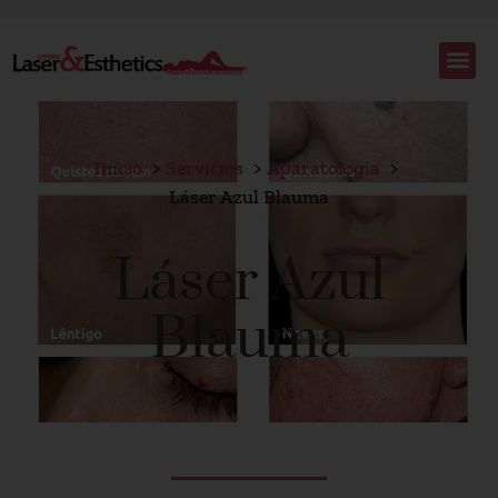
Inicio
Servicios
Aparatologia
Láser Azul Blauma
Láser Azul
Blauma