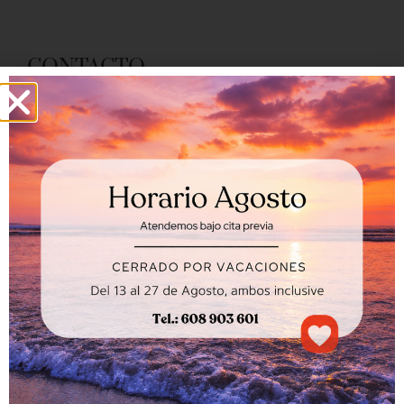
CONTACTO
Rda Damaso Torán, 52 bj. Teruel
608 903 601
laser.esthetics@hotmail.com
L-V: 9:30h-13:30h y 16h-20h - Otro horario:
con cita
ENLACES
Inicio
Servicios