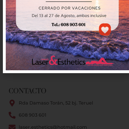
Espacio de belleza, bienestar y
equilibrio interior.
CONTACTO
Rda Damaso Torán, 52 bj. Teruel
608 903 601
laser.esthetics@hotmail.com